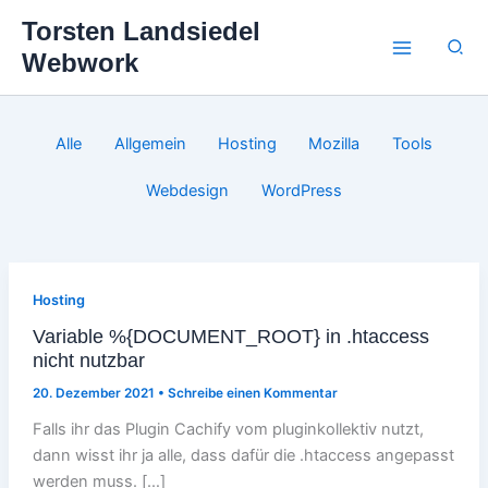
Zum
Torsten Landsiedel
Inhalt
Suc
Webwork
springen
Filter
Alle
Allgemein
Hosting
Mozilla
Tools
posts
by
Webdesign
WordPress
category
Hosting
Variable %{DOCUMENT_ROOT} in .htaccess
nicht nutzbar
20. Dezember 2021
•
Schreibe einen Kommentar
Falls ihr das Plugin Cachify vom pluginkollektiv nutzt,
dann wisst ihr ja alle, dass dafür die .htaccess angepasst
werden muss. […]