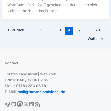
WordCamp Berlin 2017 gesehen hat, der erinnert sich
vielleicht noch an das Problem.
←
Zurück
1
…
3
4
5
…
20
Weiter
→
Kontakt
Torsten Landsiedel | Webwork
Office:
040 / 72 96 67 62
Mobil:
0178 / 286 05 78
E-Mail:
mail@torstenlandsiedel.de
WordPress
GitHub
Mastodon
X
LinkedIn
RSS-Feed