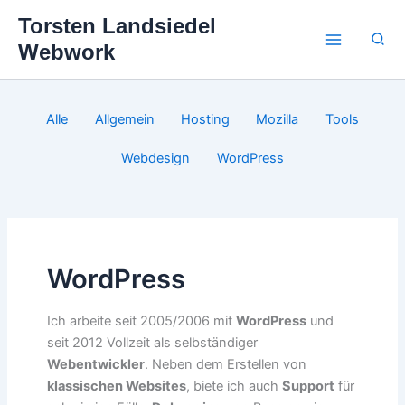
Zum
Torsten Landsiedel
Inhalt
Suc
Webwork
springen
Filter
Alle
Allgemein
Hosting
Mozilla
Tools
posts
by
Webdesign
WordPress
category
WordPress
Ich arbeite seit 2005/2006 mit
WordPress
und
seit 2012 Vollzeit als selbständiger
Webentwickler
. Neben dem Erstellen von
klassischen Websites
, biete ich auch
Support
für