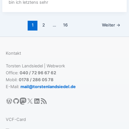
bin ich letztens sehr
1
2
…
16
Weiter
→
Kontakt
Torsten Landsiedel | Webwork
Office:
040 / 72 96 67 62
Mobil:
0178 / 286 05 78
E-Mail:
mail@torstenlandsiedel.de
WordPress
GitHub
Mastodon
X
LinkedIn
RSS-Feed
VCF-Card