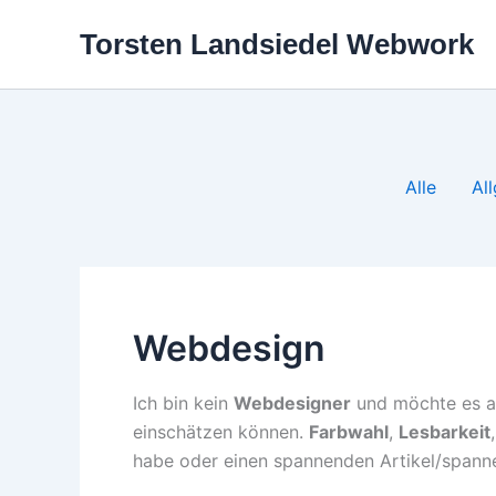
Zum
Torsten Landsiedel Webwork
Inhalt
springen
Filter
Alle
Al
posts
by
category
Webdesign
Ich bin kein
Webdesigner
und möchte es a
einschätzen können.
Farbwahl
,
Lesbarkeit
habe oder einen spannenden Artikel/spannen