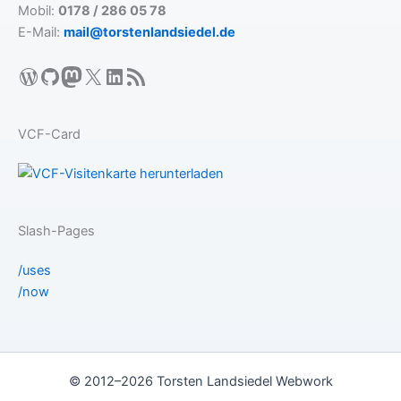
Mobil:
0178 / 286 05 78
E-Mail:
mail@torstenlandsiedel.de
WordPress
GitHub
Mastodon
X
LinkedIn
RSS-Feed
VCF-Card
Slash-Pages
/uses
/now
© 2012–2026 Torsten Landsiedel Webwork