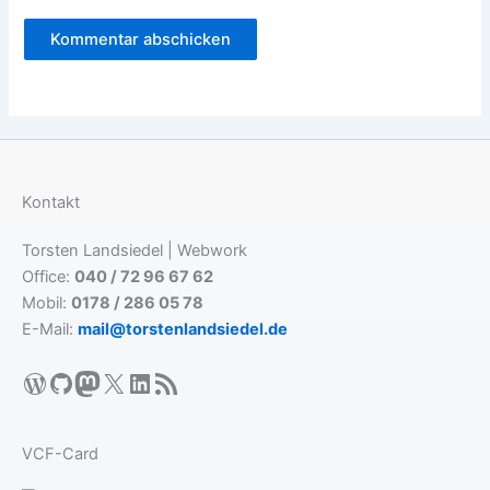
Kontakt
Torsten Landsiedel | Webwork
Office:
040 / 72 96 67 62
Mobil:
0178 / 286 05 78
E-Mail:
mail@torstenlandsiedel.de
WordPress
GitHub
Mastodon
X
LinkedIn
RSS-Feed
VCF-Card