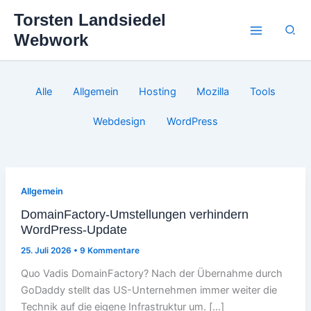
Zum
Torsten Landsiedel
Inhalt
Suc
Webwork
springen
Filter
Alle
Allgemein
Hosting
Mozilla
Tools
posts
by
Webdesign
WordPress
category
Allgemein
DomainFactory-Umstellungen verhindern
WordPress-Update
25. Juli 2026
•
9 Kommentare
Quo Vadis DomainFactory? Nach der Übernahme durch
GoDaddy stellt das US-Unternehmen immer weiter die
Technik auf die eigene Infrastruktur um. […]