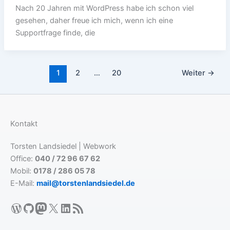
Nach 20 Jahren mit WordPress habe ich schon viel
gesehen, daher freue ich mich, wenn ich eine
Supportfrage finde, die
1
2
…
20
Weiter
→
Kontakt
Torsten Landsiedel | Webwork
Office:
040 / 72 96 67 62
Mobil:
0178 / 286 05 78
E-Mail:
mail@torstenlandsiedel.de
WordPress
GitHub
Mastodon
X
LinkedIn
RSS-Feed