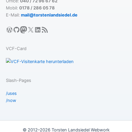
Office:
040 / 72 96 67 62
Mobil:
0178 / 286 05 78
E-Mail:
mail@torstenlandsiedel.de
WordPress
GitHub
Mastodon
X
LinkedIn
RSS-Feed
VCF-Card
Slash-Pages
/uses
/now
© 2012–2026 Torsten Landsiedel Webwork