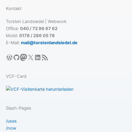
Kontakt
Torsten Landsiedel | Webwork
Office:
040 / 72 96 67 62
Mobil:
0178 / 286 05 78
E-Mail:
mail@torstenlandsiedel.de
WordPress
GitHub
Mastodon
X
LinkedIn
RSS-Feed
VCF-Card
Slash-Pages
/uses
/now