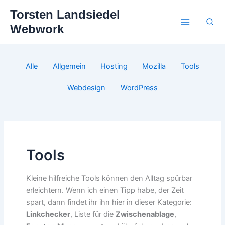
Zum
Torsten Landsiedel
Inhalt
Suc
Webwork
springen
Filter
Alle
Allgemein
Hosting
Mozilla
Tools
posts
by
Webdesign
WordPress
category
Tools
Kleine hilfreiche Tools können den Alltag spürbar
erleichtern. Wenn ich einen Tipp habe, der Zeit
spart, dann findet ihr ihn hier in dieser Kategorie:
Linkchecker
, Liste für die
Zwischenablage
,