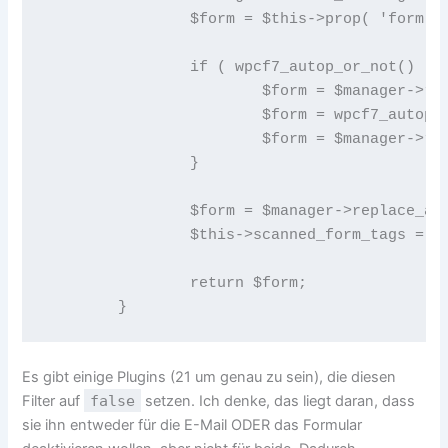
 		$form = $this->prop( 'form' ); 

 		if ( wpcf7_autop_or_not() ) { 

 			$form = $manager->replace_with_placeholders( $form ); 

 			$form = wpcf7_autop( $form ); 

 			$form = $manager->restore_from_placeholders( $form ); 

 		} 

 		$form = $manager->replace_all( $form ); 

 		$this->scanned_form_tags = $manager->get_scanned_tags(); 

 		return $form; 

Es gibt einige Plugins (21 um genau zu sein), die diesen
Filter auf
false
setzen. Ich denke, das liegt daran, dass
sie ihn entweder für die E-Mail ODER das Formular