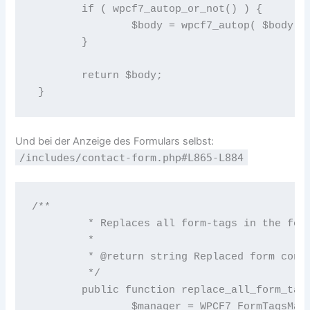
 	if ( wpcf7_autop_or_not() ) { 

 		$body = wpcf7_autop( $body ); 

 	} 

 	return $body; 

Und bei der Anzeige des Formulars selbst:
/includes/contact-form.php#L865-L884
/** 

 	 * Replaces all form-tags in the form template with corresponding HTML. 

 	 * 

 	 * @return string Replaced form content. 

 	 */ 

 	public function replace_all_form_tags() { 

 		$manager = WPCF7_FormTagsManager::get_instance(); 
