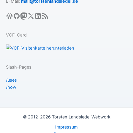
E-Mail:
mail@torstenlandsiedel.de
WordPress
GitHub
Mastodon
X
LinkedIn
RSS-Feed
VCF-Card
Slash-Pages
/uses
/now
© 2012–2026 Torsten Landsiedel Webwork
Impressum