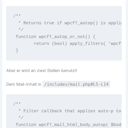
/** 

  * Returns true if wpcf7_autop() is applied.
  */ 

 function wpcf7_autop_or_not() { 

 	return (bool) apply_filters( 'wpcf7_autop_or_not', WPCF7_AUTOP ); 

Aber er wird an
zwei
Stellen benutzt!
Dem Mail-Inhalt in
/includes/mail.php#L5-L14
/** 

  * Filter callback that applies auto-p to HT
  */ 

 function wpcf7_mail_html_body_autop( $body )