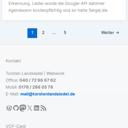
Erkennung. Leider wurde die Google-API dahinter
irgendwann kostenpflichtig und so hatte Sergej die
1
2
…
5
Weiter
→
Kontakt
Torsten Landsiedel | Webwork
Office:
040 / 72 96 67 62
Mobil:
0178 / 286 05 78
E-Mail:
mail@torstenlandsiedel.de
WordPress
GitHub
Mastodon
X
LinkedIn
RSS-Feed
VCF-Card