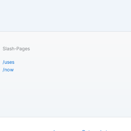
Slash-Pages
/uses
/now