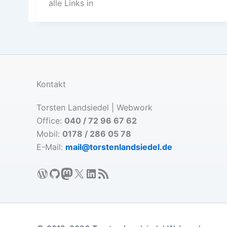
alle Links in
Kontakt
Torsten Landsiedel | Webwork
Office:
040 / 72 96 67 62
Mobil:
0178 / 286 05 78
E-Mail:
mail@torstenlandsiedel.de
WordPress
GitHub
Mastodon
X
LinkedIn
RSS-Feed