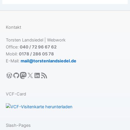
Kontakt
Torsten Landsiedel | Webwork
Office:
040 / 72 96 67 62
Mobil:
0178 / 286 05 78
E-Mail:
mail@torstenlandsiedel.de
WordPress
GitHub
Mastodon
X
LinkedIn
RSS-Feed
VCF-Card
Slash-Pages