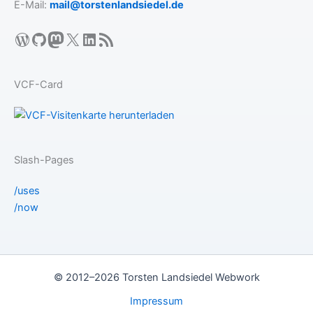
E-Mail:
mail@torstenlandsiedel.de
WordPress
GitHub
Mastodon
X
LinkedIn
RSS-Feed
VCF-Card
Slash-Pages
/uses
/now
© 2012–2026 Torsten Landsiedel Webwork
Impressum