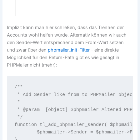
Implizit kann man hier schließen, dass das Trennen der
Accounts wohl helfen würde. Alternativ können wir auch
den Sender-Wert entsprechend dem From-Wert setzen
und zwar über den
phpmailer_init-Filter
– eine direkte
Möglichkeit für den Return-Path gibt es wie gesagt in
PHPMailer nicht (mehr):
/**

 * Add Sender like from to PHPMailer object

 *

 * @param  [object] $phpmailer Altered PHPMai
 */

function tl_add_phpmailer_sender( $phpmailer 
	$phpmailer->Sender = $phpmailer->From;

}
