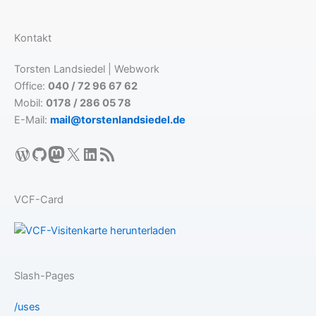
Kontakt
Torsten Landsiedel | Webwork
Office:
040 / 72 96 67 62
Mobil:
0178 / 286 05 78
E-Mail:
mail@torstenlandsiedel.de
WordPress
GitHub
Mastodon
X
LinkedIn
RSS-Feed
VCF-Card
Slash-Pages
/uses