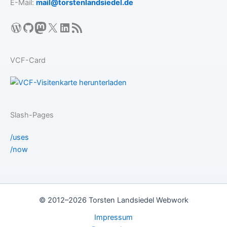
E-Mail:
mail@torstenlandsiedel.de
WordPress
GitHub
Mastodon
X
LinkedIn
RSS-Feed
VCF-Card
Slash-Pages
/uses
/now
© 2012–2026 Torsten Landsiedel Webwork
Impressum