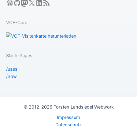
WordPress
GitHub
Mastodon
X
LinkedIn
RSS-Feed
VCF-Card
Slash-Pages
/uses
/now
© 2012–2026 Torsten Landsiedel Webwork
Impressum
Datenschutz