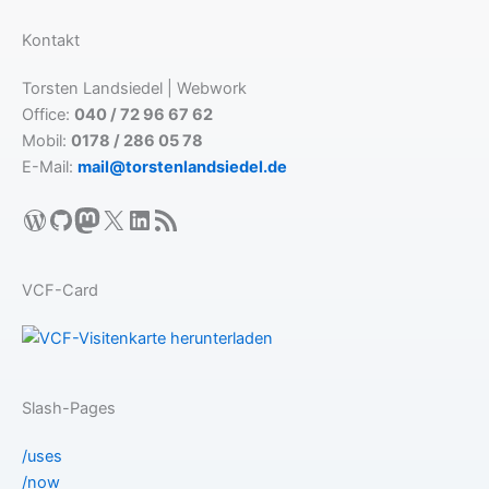
Kontakt
Torsten Landsiedel | Webwork
Office:
040 / 72 96 67 62
Mobil:
0178 / 286 05 78
E-Mail:
mail@torstenlandsiedel.de
WordPress
GitHub
Mastodon
X
LinkedIn
RSS-Feed
VCF-Card
Slash-Pages
/uses
/now