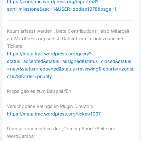
https://core.trac.wordpress.org/report/53?
sort=milestone&asc=1&USER=zodiac1978&page=1
Kaum erfasst werden „Meta Contributions“, also Mitarbeit
an WordPress.org selbst. Daher hier ein Link zu meinen
Tickets:
https://meta.trac.wordpress.org/query?
status=accepted&status=assigned&status=closed&status
=new&status=reopened&status=reviewing&reporter=zodia
c1978&order=priority
Props gab es zum Beispiel für:
Verschobene Ratings im Plugin Directory:
https://meta.trac.wordpress.org/ticket/1037
Übersetzbar machen der „Coming Soon“-Seite bei
WordCamps: