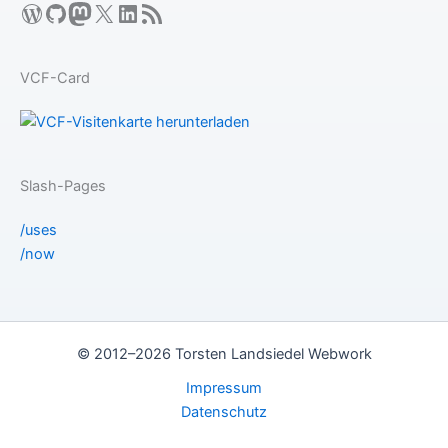
WordPress
GitHub
Mastodon
X
LinkedIn
RSS-Feed
VCF-Card
Slash-Pages
/uses
/now
© 2012–2026 Torsten Landsiedel Webwork
Impressum
Datenschutz