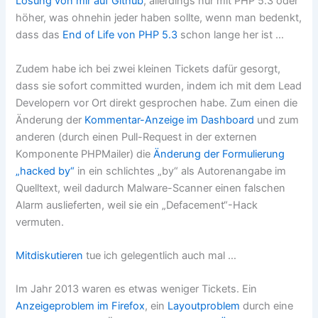
Lösung von mir auf Github
, allerdings nur mit PHP 5.3 oder
höher, was ohnehin jeder haben sollte, wenn man bedenkt,
dass das
End of Life von PHP 5.3
schon lange her ist …
Zudem habe ich bei zwei kleinen Tickets dafür gesorgt,
dass sie sofort committed wurden, indem ich mit dem Lead
Developern vor Ort direkt gesprochen habe. Zum einen die
Änderung der
Kommentar-Anzeige im Dashboard
und zum
anderen (durch einen Pull-Request in der externen
Komponente PHPMailer) die
Änderung der Formulierung
„hacked by“
in ein schlichtes „by“ als Autorenangabe im
Quelltext, weil dadurch Malware-Scanner einen falschen
Alarm auslieferten, weil sie ein „Defacement“-Hack
vermuten.
Mitdiskutieren
tue ich gelegentlich auch mal …
Im Jahr 2013 waren es etwas weniger Tickets. Ein
Anzeigeproblem im Firefox
, ein
Layoutproblem
durch eine