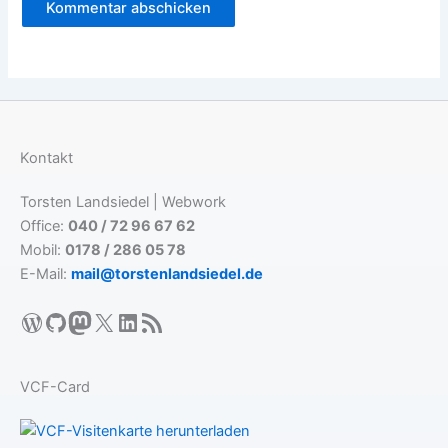
Kontakt
Torsten Landsiedel | Webwork
Office:
040 / 72 96 67 62
Mobil:
0178 / 286 05 78
E-Mail:
mail@torstenlandsiedel.de
WordPress
GitHub
Mastodon
X
LinkedIn
RSS-Feed
VCF-Card