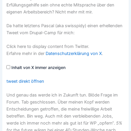
Erfüllungsgehilfe sein ohne echte Mitsprache über den
eigenen Arbeitsbereich? Nicht mehr mit mir.
Da hatte letztens Pascal (aka swisspidy) einen erhellenden
Tweet vom Drupal-Camp für mich:
Inhalt
Click here to display content from Twitter.
von
X
Erfahre mehr in der
Datenschutzerklärung von X
.
anzeigen
Inhalt von X immer anzeigen
tweet direkt öffnen
Und genau das werde ich in Zukunft tun. Blöde Frage im
Forum. Tab geschlossen. Über meinen Kopf werden
Entscheidungen getroffen, die meine freiwillige Arbeit
betreffen. Bin weg. Auch mit den verbleibenden Jobs,
werde ich immer noch mehr als gut ist für WP „opfern“.
5%
for the future
wären bei einer 40-Stunden-Woche nach