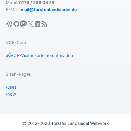
Mobil:
0178 / 286 05 78
E-Mail:
mail@torstenlandsiedel.de
WordPress
GitHub
Mastodon
X
LinkedIn
RSS-Feed
VCF-Card
Slash-Pages
/uses
/now
© 2012–2026 Torsten Landsiedel Webwork