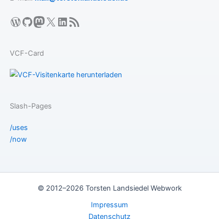
WordPress
GitHub
Mastodon
X
LinkedIn
RSS-Feed
VCF-Card
Slash-Pages
/uses
/now
© 2012–2026 Torsten Landsiedel Webwork
Impressum
Datenschutz