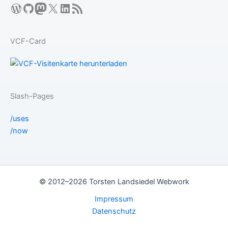
WordPress
GitHub
Mastodon
X
LinkedIn
RSS-Feed
VCF-Card
Slash-Pages
/uses
/now
© 2012–2026 Torsten Landsiedel Webwork
Impressum
Datenschutz