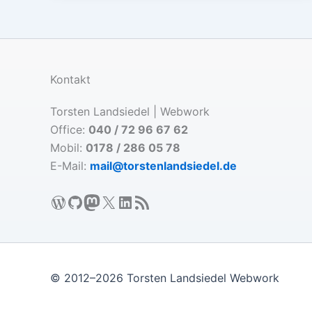
Kontakt
Torsten Landsiedel | Webwork
Office:
040 / 72 96 67 62
Mobil:
0178 / 286 05 78
E-Mail:
mail@torstenlandsiedel.de
WordPress
GitHub
Mastodon
X
LinkedIn
RSS-Feed
© 2012–2026 Torsten Landsiedel Webwork