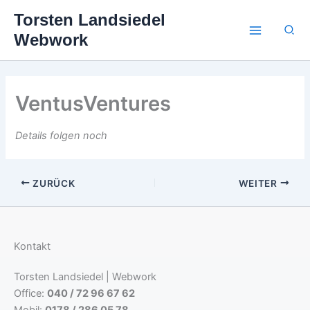
Zum
Torsten Landsiedel
Inhalt
Suc
Webwork
springen
VentusVentures
Details folgen noch
ZURÜCK
WEITER
Kontakt
Torsten Landsiedel | Webwork
Office:
040 / 72 96 67 62