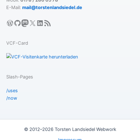
Mobil:
0178 / 286 05 78
E-Mail:
mail@torstenlandsiedel.de
WordPress
GitHub
Mastodon
X
LinkedIn
RSS-Feed
VCF-Card
Slash-Pages
/uses
/now
© 2012–2026 Torsten Landsiedel Webwork