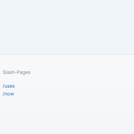
Slash-Pages
/uses
/now