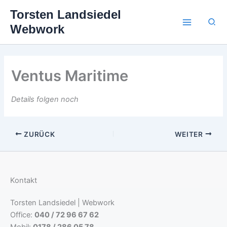
Zum
Torsten Landsiedel
Inhalt
Suc
Webwork
springen
Ventus Maritime
Details folgen noch
ZURÜCK
WEITER
Kontakt
Torsten Landsiedel | Webwork
Office:
040 / 72 96 67 62