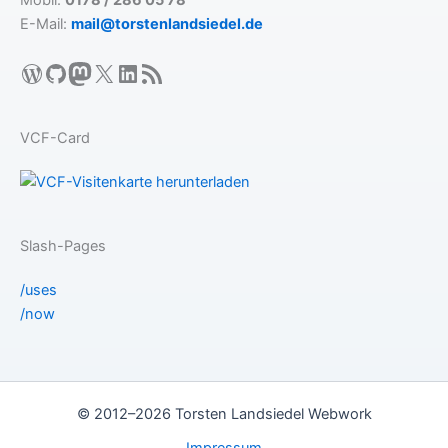
Mobil:
0178 / 286 05 78
E-Mail:
mail@torstenlandsiedel.de
WordPress
GitHub
Mastodon
X
LinkedIn
RSS-Feed
VCF-Card
Slash-Pages
/uses
/now
© 2012–2026 Torsten Landsiedel Webwork