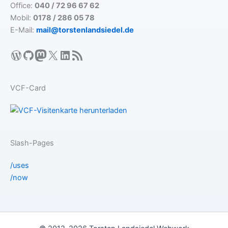
Office:
040 / 72 96 67 62
Mobil:
0178 / 286 05 78
E-Mail:
mail@torstenlandsiedel.de
WordPress
GitHub
Mastodon
X
LinkedIn
RSS-Feed
VCF-Card
Slash-Pages
/uses
/now