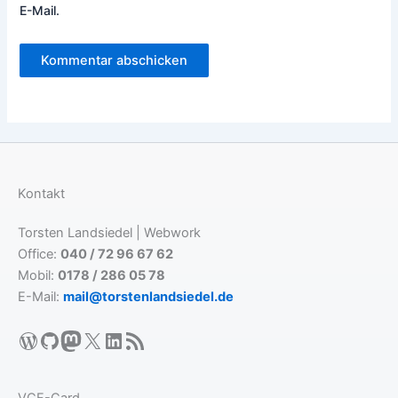
E-Mail.
Kontakt
Torsten Landsiedel | Webwork
Office:
040 / 72 96 67 62
Mobil:
0178 / 286 05 78
E-Mail:
mail@torstenlandsiedel.de
WordPress
GitHub
Mastodon
X
LinkedIn
RSS-Feed