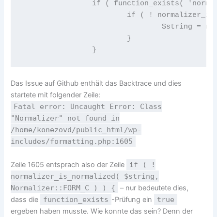
		if ( function_exists( 'normalizer_normalize' ) ) {

			if ( ! normalizer_is_normalized( $string, Normalizer::FORM_C ) ) {

				$string = normalizer_normalize( $string, Normalizer::FORM_C );

			}

		}
Das Issue auf Github enthält das Backtrace und dies
startete mit folgender Zeile:
Fatal error: Uncaught Error: Class
"Normalizer" not found in
/home/konezovd/public_html/wp-
includes/formatting.php:1605
Zeile 1605 entsprach also der Zeile
if ( !
normalizer_is_normalized( $string,
Normalizer::FORM_C ) ) {
– nur bedeutete dies,
dass die
function_exists
-Prüfung ein
true
ergeben haben musste. Wie konnte das sein? Denn der