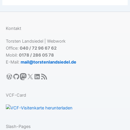
Kontakt
Torsten Landsiedel | Webwork
Office:
040 / 72 96 67 62
Mobil:
0178 / 286 05 78
E-Mail:
mail@torstenlandsiedel.de
WordPress
GitHub
Mastodon
X
LinkedIn
RSS-Feed
VCF-Card
Slash-Pages