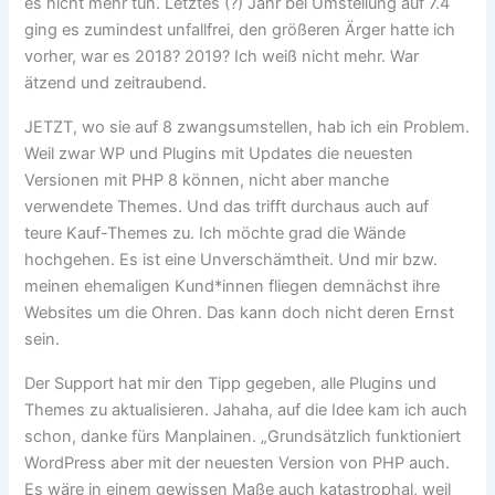
es nicht mehr tun. Letztes (?) Jahr bei Umstellung auf 7.4
ging es zumindest unfallfrei, den größeren Ärger hatte ich
vorher, war es 2018? 2019? Ich weiß nicht mehr. War
ätzend und zeitraubend.
JETZT, wo sie auf 8 zwangsumstellen, hab ich ein Problem.
Weil zwar WP und Plugins mit Updates die neuesten
Versionen mit PHP 8 können, nicht aber manche
verwendete Themes. Und das trifft durchaus auch auf
teure Kauf-Themes zu. Ich möchte grad die Wände
hochgehen. Es ist eine Unverschämtheit. Und mir bzw.
meinen ehemaligen Kund*innen fliegen demnächst ihre
Websites um die Ohren. Das kann doch nicht deren Ernst
sein.
Der Support hat mir den Tipp gegeben, alle Plugins und
Themes zu aktualisieren. Jahaha, auf die Idee kam ich auch
schon, danke fürs Manplainen. „Grundsätzlich funktioniert
WordPress aber mit der neuesten Version von PHP auch.
Es wäre in einem gewissen Maße auch katastrophal, weil