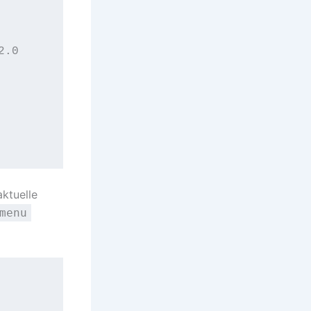
.0

aktuelle
menu