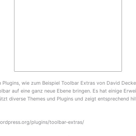
What The File“ – Plugin Directory“ von WordPress.org anzei
h Plugins, wie zum Beispiel Toolbar Extras von David Decker
lbar auf eine ganz neue Ebene bringen. Es hat einige Erwe
ützt diverse Themes und Plugins und zeigt entsprechend hil
wordpress.org/plugins/toolbar-extras/