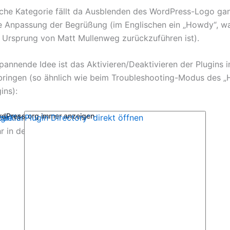
liche Kategorie fällt da Ausblenden des WordPress-Logo ga
ie Anpassung der Begrüßung (im Englischen ein „Howdy“, w
 Ursprung von Matt Mullenweg zurückzuführen ist).
pannende Idee ist das Aktivieren/Deaktivieren der Plugins i
bringen (so ähnlich wie beim Troubleshooting-Modus des „
ins):
ordPress.org immer anzeigen
, um Inhalte von WordPress.org anzuzeigen.
zerklärung von WordPress.org
gle“ – Plugin Directory“ direkt öffnen
r in der
.
lugin Toggle“ – Plugin Directory“ von WordPress.org anzei