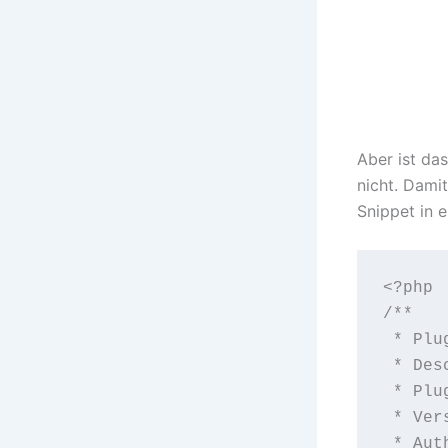
Aber ist da
nicht. Dami
Snippet in e
<?php

/**

 * Plu
 * Des
 * Plu
 * Ver
 * Aut