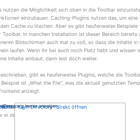
s nutzen die Möglichkeit sich oben in die Toolbar einzunist
unktionen einzubauen. Caching-Plugins nutzen das, um eine
 den Cache zu löschen. Aber es gibt haufenweise Beispiele 
 Toolbar. In manchen Installation ist dieser Bereich bereits
eineren Bildschirmen auch mal zu voll, so dass die Inhalte in 
nein laufen. Wenn ihr bei euch noch Platz habt und wissen 
ene Inhalte einbaut, dann lest doch weiter.
eschrieben, gibt es haufenweise Plugins, welche die Toolba
Beispiel ist „What the File“, was die aktuell genutzten Temp
Frontend anzeigt:
ordPress.org immer anzeigen
, um Inhalte von WordPress.org anzuzeigen.
zerklärung von WordPress.org
ile“ – Plugin Directory“ direkt öffnen
r in der
.