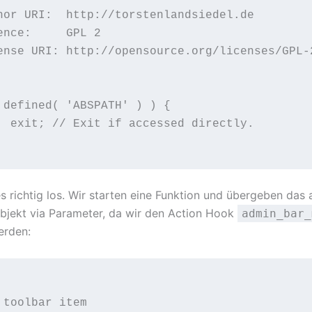
hor URI:  http://torstenlandsiedel.de

ence:     GPL 2

ense URI: http://opensource.org/licenses/GPL-2
 defined( 'ABSPATH' ) ) {

ectly.

s richtig los. Wir starten eine Funktion und übergeben das 
jekt via Parameter, da wir den Action Hook
admin_bar_
erden:
 toolbar item
