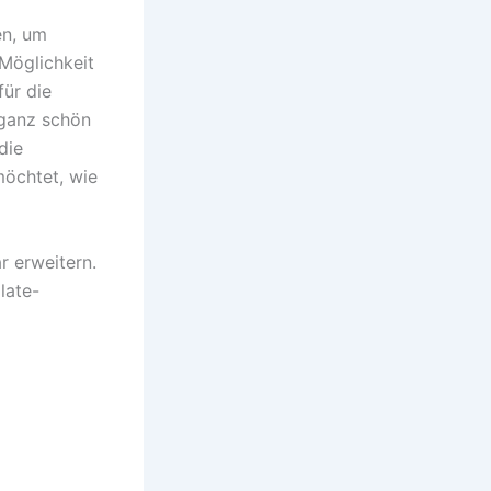
en, um
 Möglichkeit
für die
 ganz schön
die
möchtet, wie
r erweitern.
late-