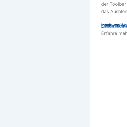
der Toolbar 
das Ausblen
Inhalt von W
Klicke hier
Datenschut
„„Hide Admi
Erfahre meh
„„Hide Ad