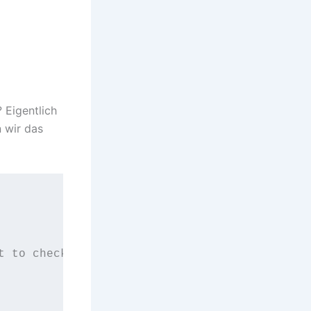
 Eigentlich
 wir das
t to check page and/or site.
