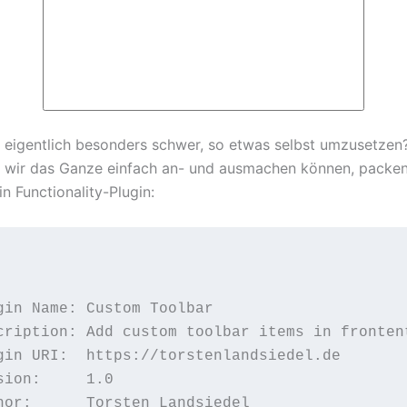
s eigentlich besonders schwer, so etwas selbst umzusetzen?
t wir das Ganze einfach an- und ausmachen können, packen
in Functionality-Plugin:
gin Name: Custom Toolbar

cription: Add custom toolbar items in fronten
gin URI:  https://torstenlandsiedel.de

sion:     1.0

hor:      Torsten Landsiedel
