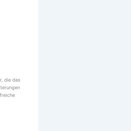
gen
, die das
iterungen
freiche