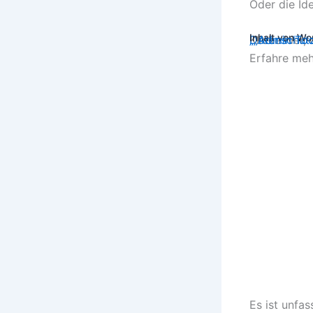
Oder die Id
Inhalt von W
Klicke hier
Datenschut
„„Admin Too
Erfahre meh
„„Admi
Es ist unfas