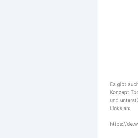
„„
Es gibt auc
Konzept Too
und unterst
Links an:
https://de.