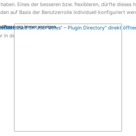
haben. Eines der besseren bzw. flexibleren, dürfte dieses h
den auf Basis der Benutzerrolle individuell konfiguriert we
ordPress.org immer anzeigen
, um Inhalte von WordPress.org anzuzeigen.
zerklärung von WordPress.org
n Bar Based on User Roles“ – Plugin Directory“ direkt öffne
r in der
.
min Bar Based on User Roles“ – Plugin Directory“ von Word
anzeigen