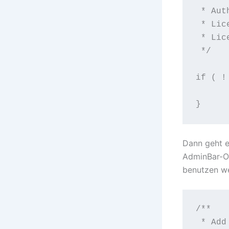
 * Aut
 * Lic
 * Lic
 */

if ( !
	exit; // Exit if accessed dir
}
Dann geht e
AdminBar-Ob
benutzen w
/**

 * Add