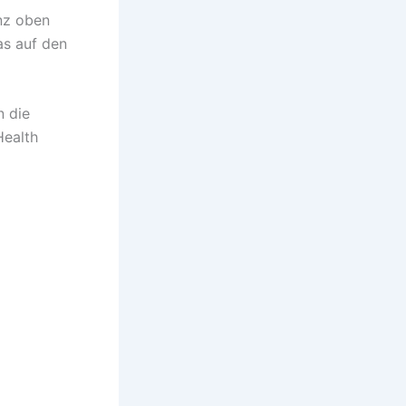
nz oben
as auf den
n die
Health
gen