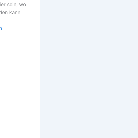
ier sein, wo
rden kann:
n
Press.org