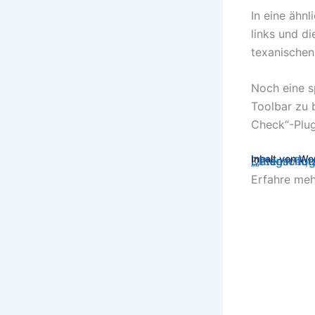
In eine ähn
links und d
texanischen
Noch eine s
Toolbar zu 
Check“-Plug
Inhalt von W
Klicke hier
Datenschut
„„Plugin Tog
Erfahre meh
„„P