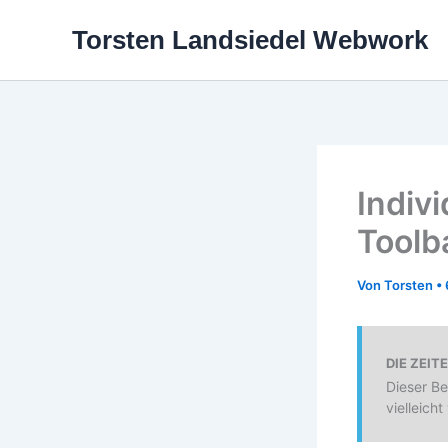
Zum
Torsten Landsiedel Webwork
Inhalt
springen
Indiv
Toolb
Von
Torsten
•
DIE ZEIT
Dieser Bei
vielleicht 