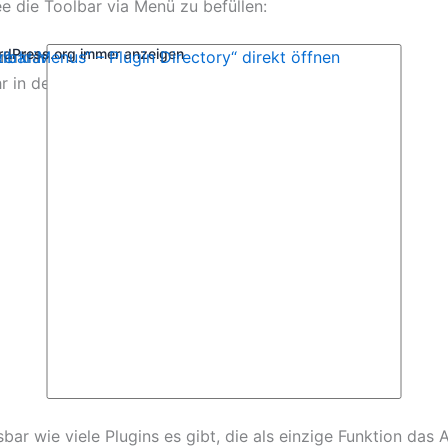
ee die Toolbar via Menü zu befüllen:
ordPress.org immer anzeigen
, um Inhalte von WordPress.org anzuzeigen.
zerklärung von WordPress.org
lbar Menus“ – Plugin Directory“ direkt öffnen
r in der
.
n Toolbar Menus“ – Plugin Directory“ von WordPress.org a
sbar wie viele Plugins es gibt, die als einzige Funktion das