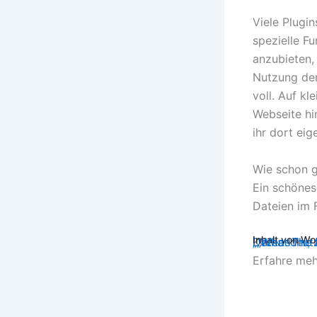
Viele Plugin
spezielle F
anzubieten,
Nutzung der
voll. Auf kl
Webseite hi
ihr dort eig
Wie schon g
Ein schönes 
Dateien im 
Inhalt von W
Klicke hier
Datenschut
„„What The F
Erfahre meh