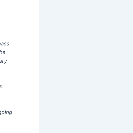
pass
the
nary
s
e
going