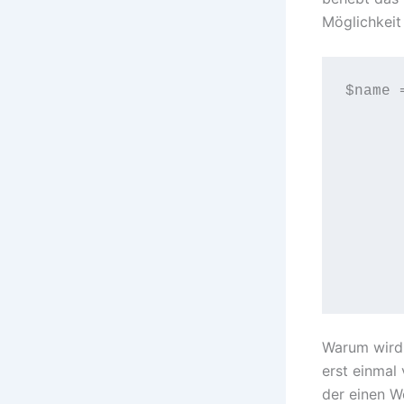
Möglichkei
$name 
					$type
					  
      
					
						$t
			
	
      
Warum wird 
erst einmal
der einen W