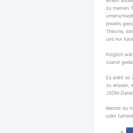
einem ander
zu meinen T
unterschied
jeweils gle
Theorie, das
uns nur kau
Folglich wä
zuerst gedac
Es sieht so
zu wissen, 
JSON-Dateie
Kennst du n
oder hattes