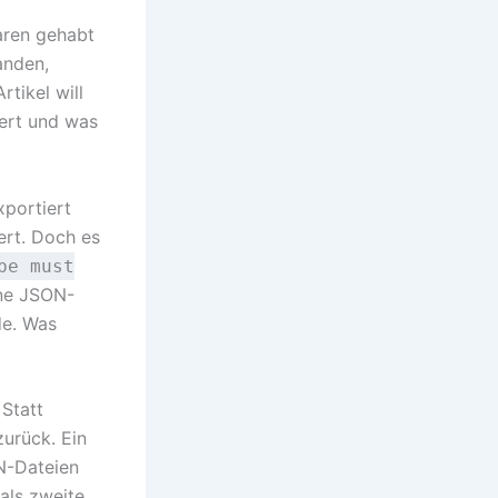
aren gehabt
anden,
tikel will
iert und was
xportiert
ert. Doch es
pe must
ine JSON-
de. Was
 Statt
urück. Ein
N-Dateien
als zweite