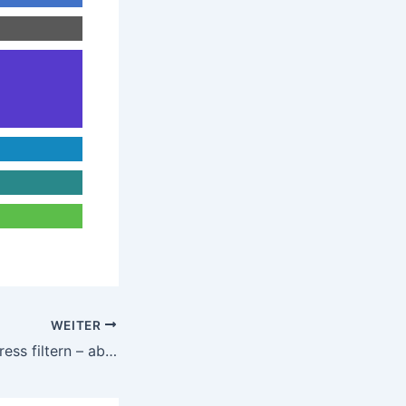
WEITER
Embeds in WordPress filtern – aber wie genau?