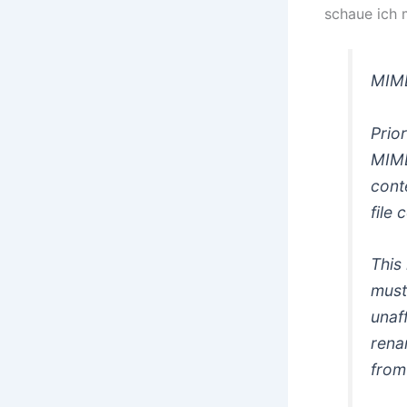
schaue ich 
MIME
Prio
MIME
cont
file
This
must
unaf
rena
from