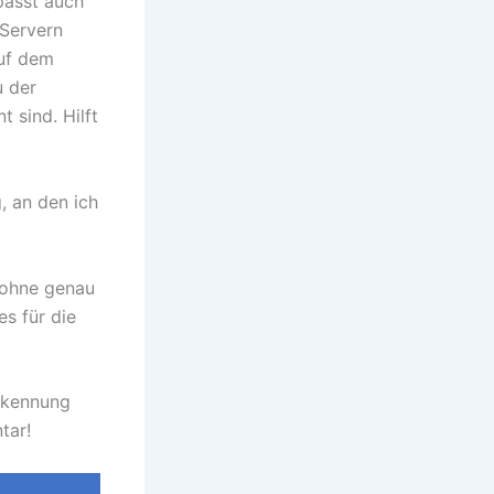
passt auch
 Servern
auf dem
u der
 sind. Hilft
, an den ich
 ohne genau
s für die
rkennung
tar!