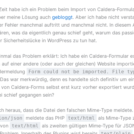
 Zeit habe ich ein Problem beim Import von Caldera-Formul
ber meine Lösung auch
gebloggt
. Aber ich habe nicht verst
r Fehler manchmal auftritt und manchmal nicht. In diesem Ar
lären, was da eigentlich genau schief geht, warum das pass
r Sicherheitslücke in WordPress zu tun hat.
inmal das Problem erklärt: Ich habe ein Caldera-Formular e
 auf einer andere (oder auch der gleichen) Website importi
hlermeldung
Form could not be imported. File ty
Das war merkwürdig, denn es handelte sich definitiv um e
ja von Caldera-Forms selbst erst kurz vorher exportiert wur
i schief gegangen sein?
sich heraus, dass die Datei den falschen Mime-Type meldete.
meldete das PHP
als Mime-Type z
ion/json
text/html
 von
als zweiten gültigen Mime-Type für JSO
text/html
Problem. Innerhalb des Plugins wird bereits
text/plain