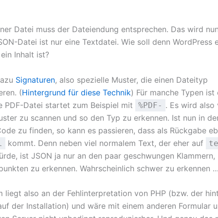
einer Datei muss der Dateiendung entsprechen. Das wird nun
SON-Datei ist nur eine Textdatei. Wie soll denn WordPress 
ein Inhalt ist?
dazu
Signaturen
, also spezielle Muster, die einen Dateityp
eren. (
Hintergrund für diese Technik
) Für manche Typen ist 
ne PDF-Datei startet zum Beispiel mit
. Es wird also
%PDF-
uster zu scannen und so den Typ zu erkennen. Ist nun in d
ode zu finden, so kann es passieren, dass als Rückgabe e
kommt. Denn neben viel normalem Text, der eher auf
l
t
ürde, ist JSON ja nur an den paar geschwungen Klammern,
unkten zu erkennen. Wahrscheinlich schwer zu erkennen 
 liegt also an der Fehlinterpretation von PHP (bzw. der hin
auf der Installation) und wäre mit einem anderen Formular 