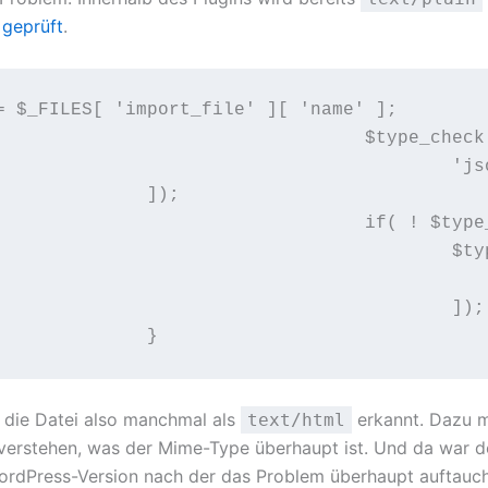
t
geprüft
.
= $_FILES[ 'import_file' ][ 'name' ];

_check = wp_check_filetype_and_ext($temp_name,$name, [

      'json' => 'application/json',

              ]);

if( ! $type_check['type'] ){

ype_check = wp_check_filetype_and_ext($temp_name,$name, [

				'json' => 'text/plain
					]);

              }
die Datei also manchmal als
erkannt. Dazu m
text/html
 verstehen, was der Mime-Type überhaupt ist. Und da war d
ordPress-Version nach der das Problem überhaupt auftauch