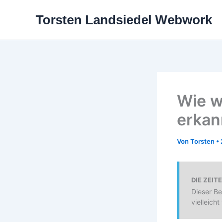
Zum
Torsten Landsiedel Webwork
Inhalt
springen
Wie w
erkan
Von
Torsten
•
DIE ZEIT
Dieser Bei
vielleicht 