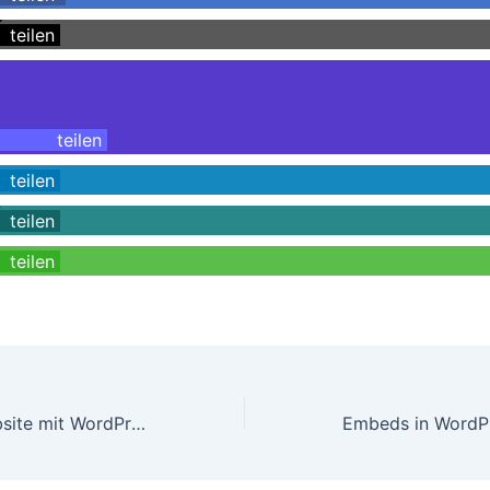
teilen
teilen
teilen
teilen
teilen
Membership-Website mit WordPress umsetzen