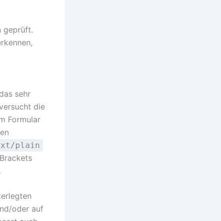
 geprüft.
erkennen,
das sehr
 versucht die
em Formular
ben
ext/plain
 Brackets
…
terlegten
und/oder auf