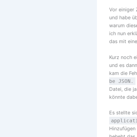
Vor einiger
und habe ü
warum diese
ich nun erk
das mit eine
Kurz noch e
und es dann
kam die Fe
be JSON.
Datei, die 
könnte dabe
Es stellte 
applicat
Hinzufügen
behebt das 