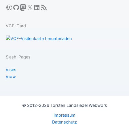
WordPress
GitHub
Mastodon
X
LinkedIn
RSS-Feed
VCF-Card
Slash-Pages
/uses
/now
© 2012–2026 Torsten Landsiedel Webwork
Impressum
Datenschutz