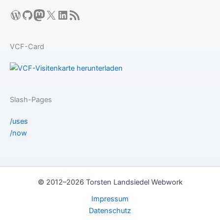
WordPress
GitHub
Mastodon
X
LinkedIn
RSS-Feed
VCF-Card
Slash-Pages
/uses
/now
© 2012–2026 Torsten Landsiedel Webwork
Impressum
Datenschutz