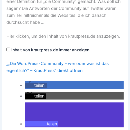
einer Definition für „die Community“ gemacht. Was soll ich
sagen? Die Antworten der Community auf Twitter waren
zum Teil hilfreicher als die Websites, die ich danach
durchsucht habe …
„„Die
Hier klicken, um den Inhalt von krautpress.de anzuzeigen.
WordPress-
Community
–
Inhalt von krautpress.de immer anzeigen
wer
oder
was
ist
„„Die WordPress-Community – wer oder was ist das
das
eigentlich?“ – KrautPress“ direkt öffnen
eigentlich?“
–
KrautPress“
von
teilen
krautpress.de
anzeigen
teilen
teilen