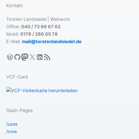
Kontakt
Torsten Landsiedel | Webwork
Office:
040 / 72 96 67 62
Mobil:
0178 / 286 05 78
E-Mail:
mail@torstenlandsiedel.de
WordPress
GitHub
Mastodon
X
LinkedIn
RSS-Feed
VCF-Card
Slash-Pages
/uses
/now