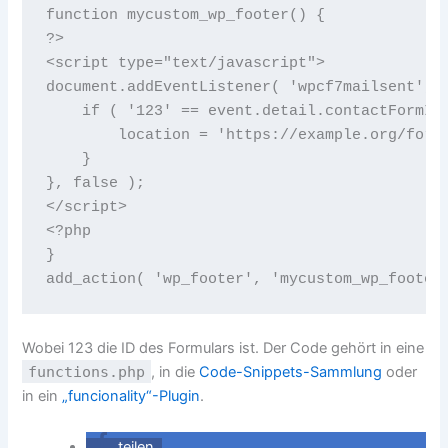
function mycustom_wp_footer() {

?>

<script type="text/javascript">

document.addEventListener( 'wpcf7mailsent', f
    if ( '123' == event.detail.contactFormId 
        location = 'https://example.org/formu
    }

}, false );

</script>

<?php

}

Wobei 123 die ID des Formulars ist. Der Code gehört in eine
functions.php
, in die
Code-Snippets-Sammlung
oder
in ein
„funcionality“-Plugin
.
teilen