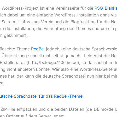
 WordPress-Projekt ist eine Vereinsseite für die
RSG-Blanke
sich dabei um eine einfache WordPress-Installation ohne vie
 Seite mit Infos zum Verein und die Blogfunktion für die Ne
m die Installation, die Einrichtung des Themes und um ein 
n gekümmert.
wünschte Theme
RedBel
jedoch keine deutsche Sprachversio
e Übersetzung schnell mal selbst gemacht. Leider ist die 
rstellers tot (http://belouga.110eme.be), so dass ich ihm d
ng nicht anbieten konnte. Wer also eine WordPress-Seite a
es hat, der kann die deutsche Sprachdatei nun hier bei mi
en.
utsche Sprachdatei für das RedBel-Theme
 ZIP-File entpacken und die beiden Dateien (de_DE.mo/de_D
en Ordner auf dem Server legen: