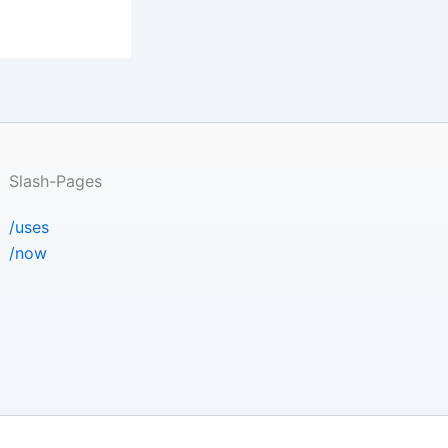
Slash-Pages
/uses
/now