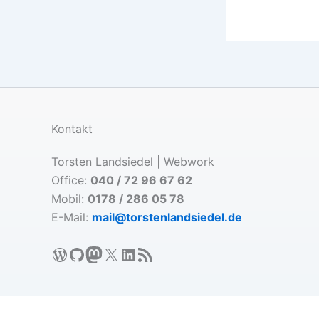
Kontakt
Torsten Landsiedel | Webwork
Office:
040 / 72 96 67 62
Mobil:
0178 / 286 05 78
E-Mail:
mail@torstenlandsiedel.de
WordPress
GitHub
Mastodon
X
LinkedIn
RSS-Feed