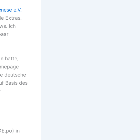
nese e.V.
le Extras.
ws. Ich
paar
n hatte,
Homepage
ie deutsche
uf Basis des
r
E.po) in