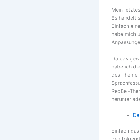
Mein letztes
Es handelt 
Einfach eine
habe mich u
Anpassunge
Da das ge
habe ich di
des Theme-E
Sprachfassu
RedBel-Them
herunterlad
De
Einfach das
den folgend