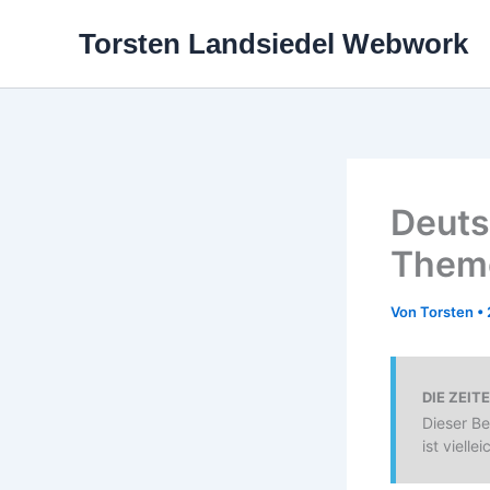
Zum
Torsten Landsiedel Webwork
Inhalt
springen
Deuts
Them
Von
Torsten
•
DIE ZEIT
Dieser Be
ist viellei