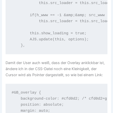
            this.src_loader = this.src_loader
        if(h_www == -1 &amp;&amp; src_www != 
            this.src_loader = this.src_loader
        this.show_loading = true;

        AJS.update(this, options);

    },
Damit der User auch weiß, dass der Overlay anklickbar ist,
ändere ich in der CSS-Datei noch eine Kleinigkeit, der
Cursor wird als Pointer dargestellt, so wie bei einem Link:
#GB_overlay {

    background-color: #cfd0d2; /* cfd0d2=grau
    position: absolute;

    margin: auto;
