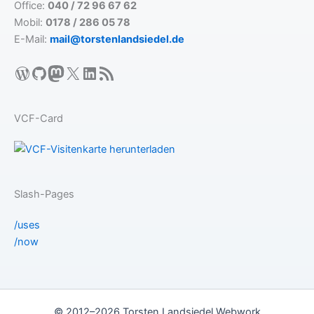
Office:
040 / 72 96 67 62
Mobil:
0178 / 286 05 78
E-Mail:
mail@torstenlandsiedel.de
WordPress
GitHub
Mastodon
X
LinkedIn
RSS-Feed
VCF-Card
Slash-Pages
/uses
/now
© 2012–2026 Torsten Landsiedel Webwork