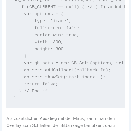
  if (GB_CURRENT == null) { // (if) added by 
    var options = {

        type: 'image',

        fullscreen: false,

        center_win: true,

        width: 300,

        height: 300

    }

    var gb_sets = new GB_Sets(options, set);

    gb_sets.addCallback(callback_fn);

    gb_sets.showSet(start_index-1);

    return false;

  } // End if

}
Als zusätzlichen Ausstieg mit der Maus, kann man den
Overlay zum Schließen der Bildanzeige benutzen, dazu