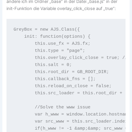
ändere ich im Ordner „base“ in der Datei „base.js“ in der
init-Funktion die Variable overlay_click_close auf „true“:
GreyBox = new AJS.Class({

    init: function(options) {

        this.use_fx = AJS.fx;

        this.type = "page";

        this.overlay_click_close = true; // v
        this.salt = 0;

        this.root_dir = GB_ROOT_DIR;

        this.callback_fns = [];

        this.reload_on_close = false;

        this.src_loader = this.root_dir + 'lo
        //Solve the www issue

        var h_www = window.location.hostname.
        var src_www = this.src_loader.indexOf
        if(h_www != -1 &amp;&amp; src_www == 