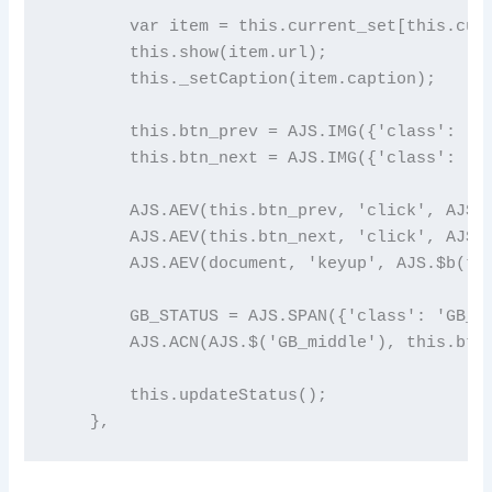
        var item = this.current_set[this.curr
        this.show(item.url);

        this._setCaption(item.caption);

        this.btn_prev = AJS.IMG({'class': 'le
        this.btn_next = AJS.IMG({'class': 'ri
        AJS.AEV(this.btn_prev, 'click', AJS.$
        AJS.AEV(this.btn_next, 'click', AJS.$
        AJS.AEV(document, 'keyup', AJS.$b(thi
        GB_STATUS = AJS.SPAN({'class': 'GB_na
        AJS.ACN(AJS.$('GB_middle'), this.btn_
        this.updateStatus();

    },