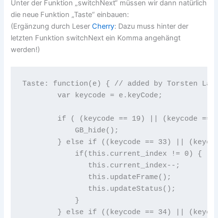
Unter der Funktion „switchNext“ müssen wir dann natürlich
die neue Funktion „Taste“ einbauen:
(Ergänzung durch Leser
Cherry
: Dazu muss hinter der
letzten Funktion switchNext ein Komma angehängt
werden!)
Taste: function(e) { // added by Torsten Land
        var keycode = e.keyCode;

        if ( (keycode == 19) || (keycode == 2
            GB_hide();

        } else if ((keycode == 33) || (keycod
            if(this.current_index != 0) {

               this.current_index--;

               this.updateFrame();

               this.updateStatus();

            }

        } else if ((keycode == 34) || (keycod