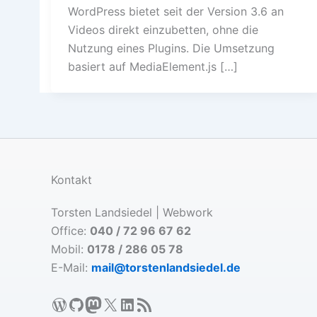
WordPress bietet seit der Version 3.6 an
Videos direkt einzubetten, ohne die
Nutzung eines Plugins. Die Umsetzung
basiert auf MediaElement.js […]
Kontakt
Torsten Landsiedel | Webwork
Office:
040 / 72 96 67 62
Mobil:
0178 / 286 05 78
E-Mail:
mail@torstenlandsiedel.de
WordPress
GitHub
Mastodon
X
LinkedIn
RSS-Feed