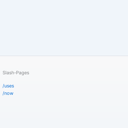
Slash-Pages
/uses
/now