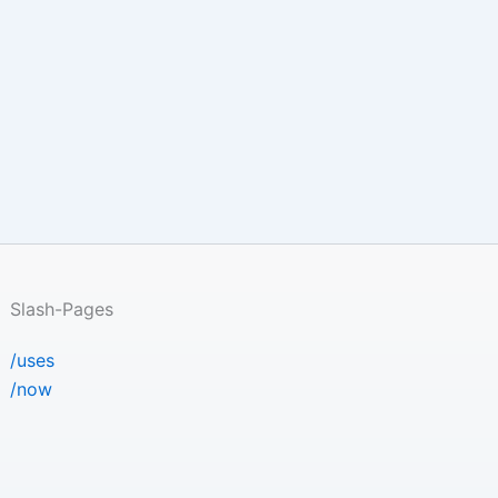
Slash-Pages
/uses
/now