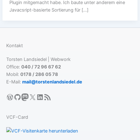
Plugin mitgemacht habe. Ich baute unter anderem eine
Javacsript-basierte Sortierung für […]
Kontakt
Torsten Landsiedel | Webwork
Office:
040 / 72 96 67 62
Mobil:
0178 / 286 05 78
E-Mail:
mail@torstenlandsiedel.de
WordPress
GitHub
Mastodon
X
LinkedIn
RSS-Feed
VCF-Card