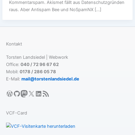
Kommentarspam. Akismet fällt aus Datenschutzgründen
raus. Aber Antispam Bee und NoSpamNX […]
Kontakt
Torsten Landsiedel | Webwork
Office:
040 / 72 96 67 62
Mobil:
0178 / 286 05 78
E-Mail:
mail@torstenlandsiedel.de
WordPress
GitHub
Mastodon
X
LinkedIn
RSS-Feed
VCF-Card