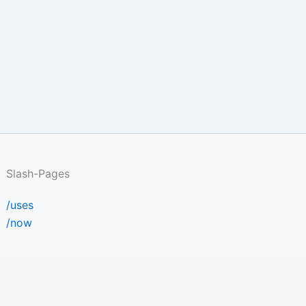
Slash-Pages
/uses
/now