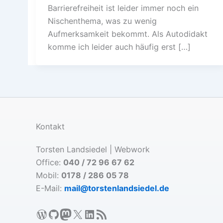
Barrierefreiheit ist leider immer noch ein
Nischenthema, was zu wenig
Aufmerksamkeit bekommt. Als Autodidakt
komme ich leider auch häufig erst […]
Kontakt
Torsten Landsiedel | Webwork
Office:
040 / 72 96 67 62
Mobil:
0178 / 286 05 78
E-Mail:
mail@torstenlandsiedel.de
WordPress
GitHub
Mastodon
X
LinkedIn
RSS-Feed