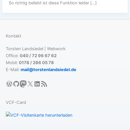
So richtig beliebt ist diese Funktion leider […]
Kontakt
Torsten Landsiedel | Webwork
Office:
040 / 72 96 67 62
Mobil:
0178 / 286 05 78
E-Mail:
mail@torstenlandsiedel.de
WordPress
GitHub
Mastodon
X
LinkedIn
RSS-Feed
VCF-Card