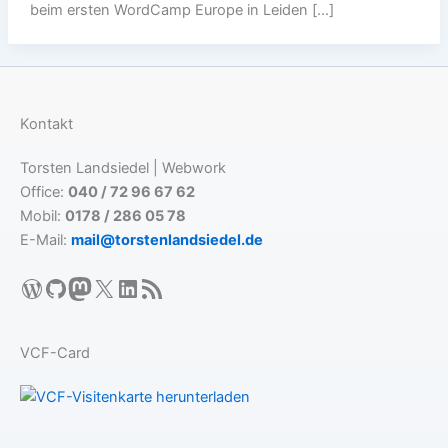
beim ersten WordCamp Europe in Leiden […]
Kontakt
Torsten Landsiedel | Webwork
Office:
040 / 72 96 67 62
Mobil:
0178 / 286 05 78
E-Mail:
mail@torstenlandsiedel.de
WordPress
GitHub
Mastodon
X
LinkedIn
RSS-Feed
VCF-Card