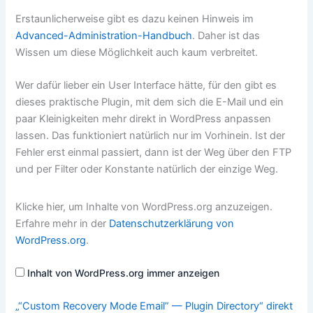
Erstaunlicherweise gibt es dazu keinen Hinweis im
Advanced-Administration-Handbuch
. Daher ist das
Wissen um diese Möglichkeit auch kaum verbreitet.
Wer dafür lieber ein User Interface hätte, für den gibt es
dieses praktische Plugin, mit dem sich die E-Mail und ein
paar Kleinigkeiten mehr direkt in WordPress anpassen
lassen. Das funktioniert natürlich nur im Vorhinein. Ist der
Fehler erst einmal passiert, dann ist der Weg über den FTP
und per Filter oder Konstante natürlich der einzige Weg.
„“Custom
Klicke hier, um Inhalte von WordPress.org anzuzeigen.
Recovery
Mode
Erfahre mehr in der
Datenschutzerklärung von
Email”
WordPress.org
.
—
Plugin
Directory“
von
Inhalt von WordPress.org immer anzeigen
WordPress.org
anzeigen
„“Custom Recovery Mode Email” — Plugin Directory“ direkt