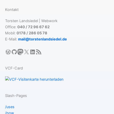
Kontakt
Torsten Landsiedel | Webwork
Office:
040 / 72 96 67 62
Mobil:
0178 / 286 05 78
E-Mail:
mail@torstenlandsiedel.de
WordPress
GitHub
Mastodon
X
LinkedIn
RSS-Feed
VCF-Card
Slash-Pages
/uses
/now