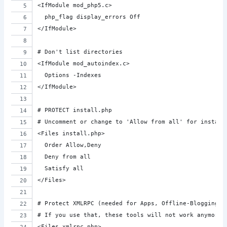
<IfModule mod_php5.c>
  php_flag display_errors Off
</IfModule>
# Don't list directories
<IfModule mod_autoindex.c>
  Options -Indexes
</IfModule>
# PROTECT install.php
# Uncomment or change to 'Allow from all' for install
<Files install.php>
  Order Allow,Deny
  Deny from all
  Satisfy all
</Files>
# Protect XMLRPC (needed for Apps, Offline-Blogging-T
# If you use that, these tools will not work anymore
<Files xmlrpc.php>