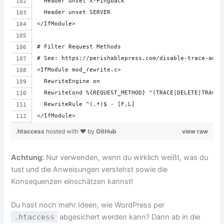
  Header unset X-Pingback
  Header unset SERVER
</IfModule>
# Filter Request Methods
# See: https://perishablepress.com/disable-trace-and-
<IfModule mod_rewrite.c>
  RewriteEngine on
  RewriteCond %{REQUEST_METHOD} ^(TRACE|DELETE|TRACK)
  RewriteRule ^(.*)$ - [F,L]
</IfModule>
.htaccess
hosted with ❤ by
GitHub
view raw
Achtung:
Nur verwenden, wenn du wirklich weißt, was du
tust und die Anweisungen verstehst sowie die
Konsequenzen einschätzen kannst!
Du hast noch mehr Ideen, wie WordPress per
.htaccess
abgesichert werden kann? Dann ab in die