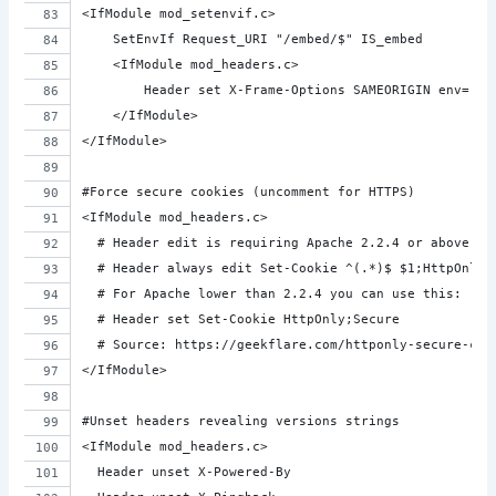
<IfModule mod_setenvif.c>
    SetEnvIf Request_URI "/embed/$" IS_embed
    <IfModule mod_headers.c>
    	Header set X-Frame-Options SAMEORIGIN env=!R
    </IfModule>
</IfModule>
#Force secure cookies (uncomment for HTTPS)
<IfModule mod_headers.c>
  # Header edit is requiring Apache 2.2.4 or above
  # Header always edit Set-Cookie ^(.*)$ $1;HttpOnly;
  # For Apache lower than 2.2.4 you can use this:
  # Header set Set-Cookie HttpOnly;Secure
  # Source: https://geekflare.com/httponly-secure-coo
</IfModule>
#Unset headers revealing versions strings
<IfModule mod_headers.c>
  Header unset X-Powered-By