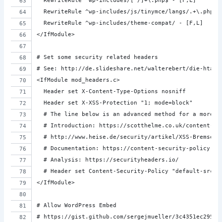
  RewriteRule ^wp-includes/[^/]+\.php$ - [F,L]
  RewriteRule ^wp-includes/js/tinymce/langs/.+\.php -
  RewriteRule ^wp-includes/theme-compat/ - [F,L]
</IfModule>
# Set some security related headers
# See: http://de.slideshare.net/walterebert/die-htacc
<IfModule mod_headers.c>
  Header set X-Content-Type-Options nosniff 
  Header set X-XSS-Protection "1; mode=block" 
  # The line below is an advanced method for a more s
  # Introduction: https://scotthelme.co.uk/content-se
  # http://www.heise.de/security/artikel/XSS-Bremse-C
  # Documentation: https://content-security-policy.co
  # Analysis: https://securityheaders.io/
  # Header set Content-Security-Policy "default-src '
</IfModule>
# Allow WordPress Embed
# https://gist.github.com/sergejmueller/3c4351ec29576