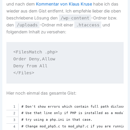
und nach dem
Kommentar von Klaus Kruse
habe ich das
wieder aus dem Gist entfernt. Ich empfehle lieber die oben
beschriebene Lösung den
/wp-content
-Ordner bzw.
den
/uploads
-Ordner mit einer
.htaccess
und
folgendem Inhalt zu versehen:
<FilesMatch .php>

Order Deny,Allow

Deny from All

Hier noch einmal das gesamte Gist:
# Don't show errors which contain full path diclosure
# Use that line only if PHP is installed as a module 
# try using a php.ini in that case.
# Change mod_php5.c to mod_php7.c if you are running 