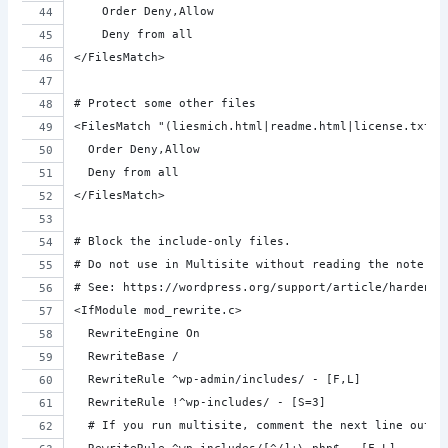
    Order Deny,Allow
    Deny from all
</FilesMatch>
# Protect some other files
<FilesMatch "(liesmich.html|readme.html|license.txt|(
  Order Deny,Allow
  Deny from all
</FilesMatch>
# Block the include-only files.
# Do not use in Multisite without reading the note in
# See: https://wordpress.org/support/article/hardenin
<IfModule mod_rewrite.c>
  RewriteEngine On
  RewriteBase /
  RewriteRule ^wp-admin/includes/ - [F,L]
  RewriteRule !^wp-includes/ - [S=3]
  # If you run multisite, comment the next line out (