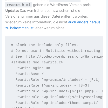
readme.html
geben die WordPress-Version preis.
Update:
Das war früher so. Inzwischen ist die
Versionsnummer aus dieser Datei entfernt worden.
Wiederum keine Information, die nicht
auch anders heraus
zu bekommen ist
, aber warum nicht.
# Block the include-only files.

# Do not use in Multisite without reading the
# See: http://codex.wordpress.org/Hardening_W
<IfModule mod_rewrite.c>

  RewriteEngine On

  RewriteBase /

  RewriteRule ^wp-admin/includes/ - [F,L]

  RewriteRule !^wp-includes/ - [S=3]

  RewriteRule ^wp-includes/[^/]+\.php$ - [F,L
  RewriteRule ^wp-includes/js/tinymce/langs/.
  RewriteRule ^wp-includes/theme-compat/ - [F