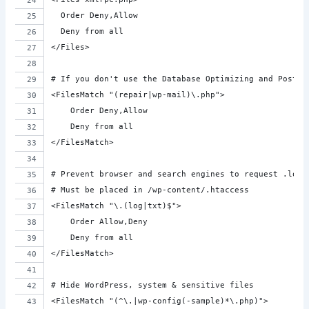
  Order Deny,Allow
  Deny from all
</Files>
# If you don't use the Database Optimizing and Post-b
<FilesMatch "(repair|wp-mail)\.php">
    Order Deny,Allow
    Deny from all
</FilesMatch>
# Prevent browser and search engines to request .log 
# Must be placed in /wp-content/.htaccess
<FilesMatch "\.(log|txt)$">
    Order Allow,Deny
    Deny from all
</FilesMatch>
# Hide WordPress, system & sensitive files
<FilesMatch "(^\.|wp-config(-sample)*\.php)">