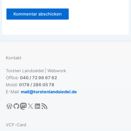
Kontakt
Torsten Landsiedel | Webwork
Office:
040 / 72 96 67 62
Mobil:
0178 / 286 05 78
E-Mail:
mail@torstenlandsiedel.de
WordPress
GitHub
Mastodon
X
LinkedIn
RSS-Feed
VCF-Card