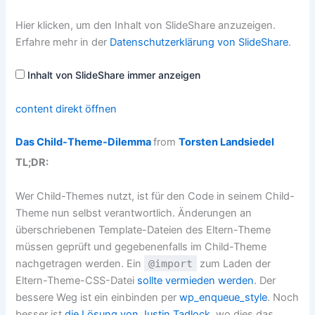
Inhalt
Hier klicken, um den Inhalt von SlideShare anzuzeigen.
von
SlideShare
Erfahre mehr in der
Datenschutzerklärung von SlideShare
.
anzeigen
Inhalt von SlideShare immer anzeigen
content direkt öffnen
Das Child-Theme-Dilemma
from
Torsten Landsiedel
TL;DR:
Wer Child-Themes nutzt, ist für den Code in seinem Child-
Theme nun selbst verantwortlich. Änderungen an
überschriebenen Template-Dateien des Eltern-Theme
müssen geprüft und gegebenenfalls im Child-Theme
nachgetragen werden. Ein
@import
zum Laden der
Eltern-Theme-CSS-Datei
sollte vermieden werden
. Der
bessere Weg ist ein einbinden per
wp_enqueue_style
. Noch
besser ist
die Lösung von Justin Tadlock
, wo dies das