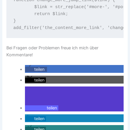
	$link = str_replace('#more-', '#post-', $link);

	return $link;

}

add_filter('the_content_more_link', 'change_
Bei Fragen oder Problemen freue ich mich über
Kommentare!
teilen
teilen
teilen
teilen
teilen