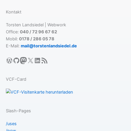
Kontakt
Torsten Landsiedel | Webwork
Office:
040 / 72 96 67 62
Mobil:
0178 / 286 05 78
E-Mail:
mail@torstenlandsiedel.de
WordPress
GitHub
Mastodon
X
LinkedIn
RSS-Feed
VCF-Card
Slash-Pages
/uses
/now