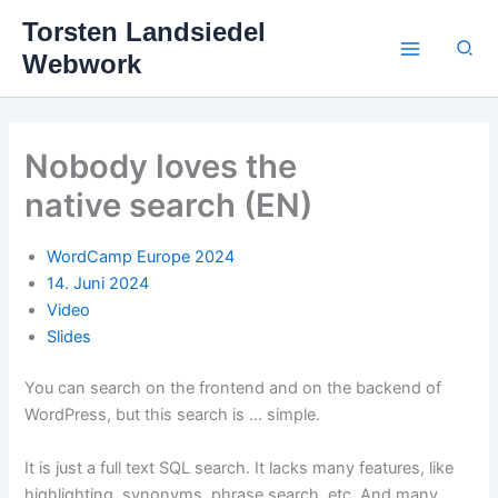
Zum
Torsten Landsiedel
Inhalt
Suc
Webwork
springen
Nobody loves the
native search (EN)
WordCamp Europe 2024
14. Juni 2024
Video
Slides
You can search on the frontend and on the backend of
WordPress, but this search is … simple.
It is just a full text SQL search. It lacks many features, like
highlighting, synonyms, phrase search, etc. And many