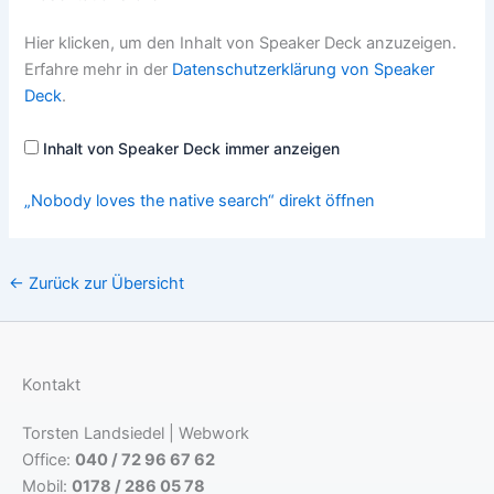
„Nobody
Hier klicken, um den Inhalt von Speaker Deck anzuzeigen.
loves
the
Erfahre mehr in der
Datenschutzerklärung von Speaker
native
Deck
.
search“
von
Speaker
Deck
Inhalt von Speaker Deck immer anzeigen
anzeigen
„Nobody loves the native search“ direkt öffnen
← Zurück zur Übersicht
Kontakt
Torsten Landsiedel | Webwork
Office:
040 / 72 96 67 62
Mobil:
0178 / 286 05 78