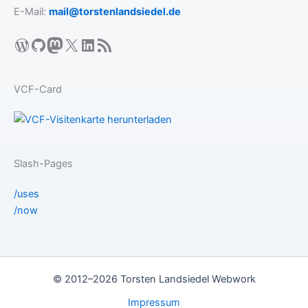
E-Mail:
mail@torstenlandsiedel.de
WordPress
GitHub
Mastodon
X
LinkedIn
RSS-Feed
VCF-Card
Slash-Pages
/uses
/now
© 2012–2026 Torsten Landsiedel Webwork
Impressum