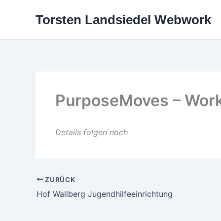
Zum
Torsten Landsiedel Webwork
Inhalt
springen
PurposeMoves – Wor
Details folgen noch
ZURÜCK
Hof Wallberg Jugendhilfeeinrichtung