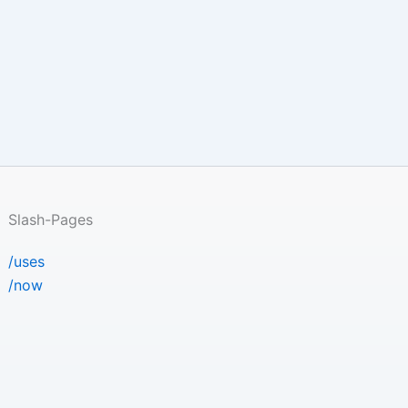
Slash-Pages
/uses
/now