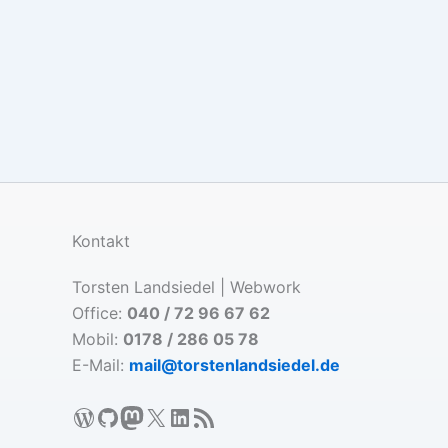
Kontakt
Torsten Landsiedel | Webwork
Office:
040 / 72 96 67 62
Mobil:
0178 / 286 05 78
E-Mail:
mail@torstenlandsiedel.de
WordPress
GitHub
Mastodon
X
LinkedIn
RSS-Feed